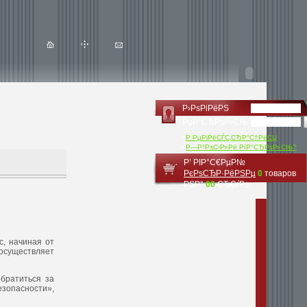
Р›РѕРіРёРЅ
РџР°СЂРѕР»СЊ
Р РµРіРёСЃС‚СЂР°С†РёСЏ
Р—Р°Р±С‹Р»Рё РїР°СЂРѕР»СЊ?
Р’ РІР°С€РµР№
РєРѕСЂР·РёРЅРµ
0
товаров
РЅР°
00
СЂСѓР±.
с, начиная от
 осуществляет
обратиться за
зопасности»,